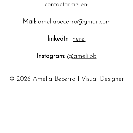
contactarme en:
Mail
: ameliabecerro@gmail.com
linkedIn
:
¡here!
Instagram
:
@ameli.bb
© 2026
Amelia Becerro I Visual Designer