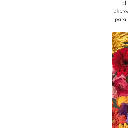
El
photoc
para 