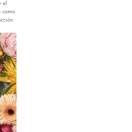
 el
to como
cción.