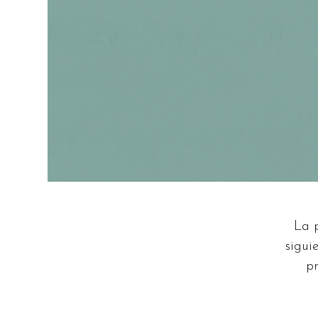
La p
sigui
p