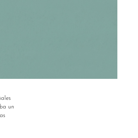
iales
aba un
as