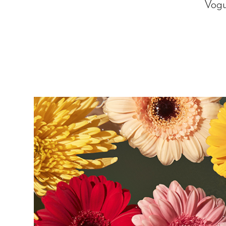
Vogu
Amelia
Becerro
I
Visual
Designer