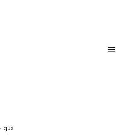
Alternar
menú
» que