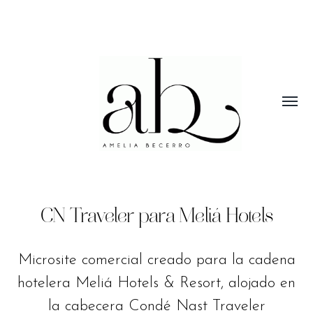
Alterna
menú
Amelia
Becerro
I
Visual
CN Traveler para Meliá Hotels
Designer
Microsite comercial creado para la cadena
hotelera Meliá Hotels & Resort, alojado en
la cabecera Condé Nast Traveler